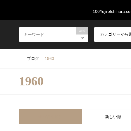
100石原裕次郎.com
100YujiroIshihara.c
and
or
ブログ
1960
1960
並べ替え条件
新しい順