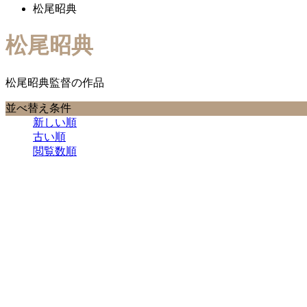
松尾昭典
松尾昭典
松尾昭典監督の作品
並べ替え条件
新しい順
古い順
閲覧数順

1
2
