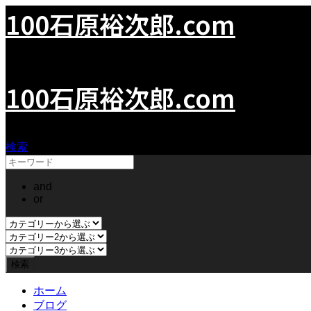
100石原裕次郎.com
100YujiroIshihara.com
100石原裕次郎.com
検索
and
or
ホーム
ブログ