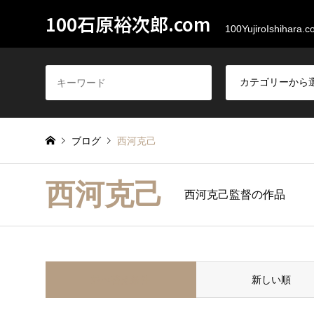
100石原裕次郎.com
100YujiroIshihara.
ブログ
西河克己
西河克己
西河克己監督の作品
並べ替え条件
新しい順