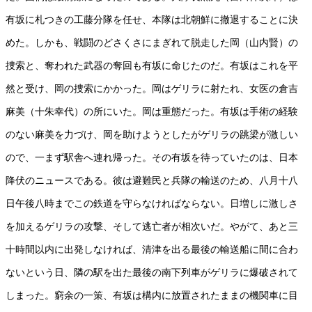
有坂に札つきの工藤分隊を任せ、本隊は北朝鮮に撤退することに決
めた。しかも、戦闘のどさくさにまぎれて脱走した岡（山内賢）の
捜索と、奪われた武器の奪回も有坂に命じたのだ。有坂はこれを平
然と受け、岡の捜索にかかった。岡はゲリラに射たれ、女医の倉吉
麻美（十朱幸代）の所にいた。岡は重態だった。有坂は手術の経験
のない麻美を力づけ、岡を助けようとしたがゲリラの跳梁が激しい
ので、一まず駅舎へ連れ帰った。その有坂を待っていたのは、日本
降伏のニュースである。彼は避難民と兵隊の輸送のため、八月十八
日午後八時までこの鉄道を守らなければならない。日増しに激しさ
を加えるゲリラの攻撃、そして逃亡者が相次いだ。やがて、あと三
十時間以内に出発しなければ、清津を出る最後の輸送船に間に合わ
ないという日、隣の駅を出た最後の南下列車がゲリラに爆破されて
しまった。窮余の一策、有坂は構内に放置されたままの機関車に目