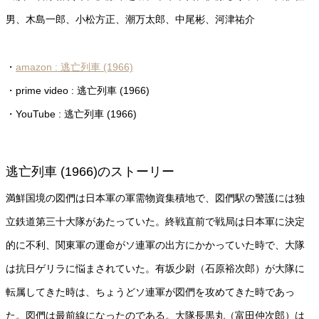
男、木島一郎、小松方正、潮万太郎、中尾彬、河津祐介
・
amazon : 逃亡列車 (1966)
・prime video : 逃亡列車 (1966)
・YouTube : 逃亡列車 (1966)
逃亡列車 (1966)のストーリー
満鮮国境の図們は日本軍の軍需物資集積地で、図們駅の警護には独
立鉄道第三十大隊があたっていた。終戦直前で戦局は日本軍に決定
的に不利、関東軍の運命がソ連軍の出方にかかっていた時で、大隊
は抗日ゲリラに悩まされていた。有坂少尉（石原裕次郎）が大隊に
転属してきた時は、ちょうどソ連軍が図們を攻めてきた時であっ
た。図們は最前線になったのである。大隊長黒丸（富田仲次郎）は