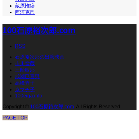
蔵原惟繕
西河克己
100石原裕次郎.com
RSS
石原裕次郎の出演映画
市川雷蔵
三船敏郎
成瀬巳喜男
高峰秀子
京マチ子
100eiga.info
Copyright
©
100石原裕次郎.com
. All Rights Reserved.
PAGE TOP