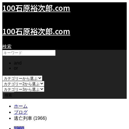
100石原裕次郎.com
100YujiroIshihara.com
100石原裕次郎.com
検索
and
or
ホーム
ブログ
逃亡列車 (1966)
1960