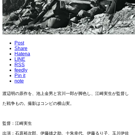
Post
Share
Hatena
LINE
RSS
feedly
Pin it
note
渡辺明の原作を、池上金男と宮川一郎が脚色し、江崎実生が監督し
た戦争もの。撮影はコンビの横山実。
監督：江崎実生
出演：石原裕次郎、伊藤雄之助、十朱幸代、伊藤るり子、玉川伊佐