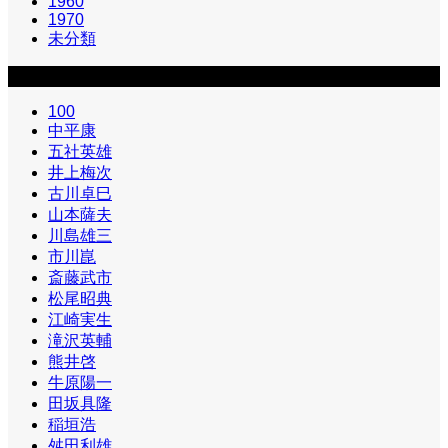
1960
1970
未分類
カテゴリー2
100
中平康
五社英雄
井上梅次
古川卓巳
山本薩夫
川島雄三
市川崑
斎藤武市
松尾昭典
江崎実生
滝沢英輔
熊井啓
牛原陽一
田坂具隆
稲垣浩
舛田利雄