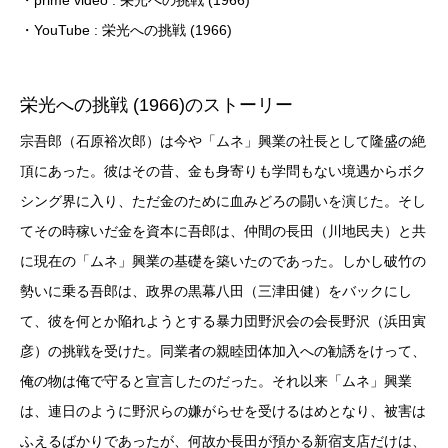
・YouTube : 栄光への挑戦 (1966)
栄光への挑戦 (1966)のストーリー
宗吾郎（石原裕次郎）は今や「ムネ」興業の社長として隆盛の絶
頂にあった。彼はその昔、金も身寄りも学問もない境遇からボク
シング界に入り、ただ金のために血みどろの闘いを演じた。そし
てその時稼いだ金を資本に吾郎は、仲間の長田（川地民夫）と共
に現在の「ムネ」興業の基礎を築いたのであった。しかし破竹の
勢いに乗る吾郎は、政界の黒幕八田（三津田健）をバックにし
て、彼を何とか陥れようとする暴力団野沢会の会長野沢（浜田寅
彦）の挑戦を受けた。同業者の親睦団体加入への勧誘をけって、
俺の物は俺で守ると宣言したのだった。それ以来「ムネ」興業
は、連日のように野沢らの嫌がらせを受けるはめとなり、被害は
ふえるばかりであったが、何故か長田が預かる新宿支店だけは、