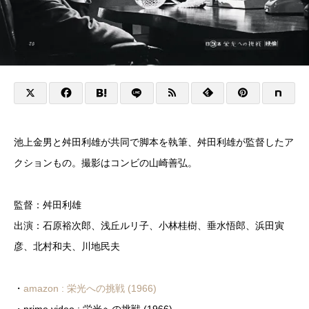
池上金男と舛田利雄が共同で脚本を執筆、舛田利雄が監督したア
クションもの。撮影はコンビの山崎善弘。
監督：舛田利雄
出演：石原裕次郎、浅丘ルリ子、小林桂樹、垂水悟郎、浜田寅
彦、北村和夫、川地民夫
・
amazon : 栄光への挑戦 (1966)
・prime video : 栄光への挑戦 (1966)