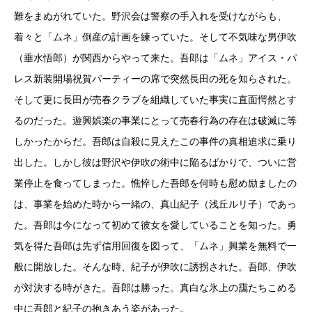
難をまぬがれていた。野沢会は警察の手入れを受けながらも、
着々と「ムネ」倒産の計画を練っていた。そして不気味な男伊吹
（垂水悟郎）が関西からやって来た。吾郎は「ムネ」アイス・パ
レス新装開場祝賀パーティーの席で突然長田の死を知らされた。
そして更に長田が売春クラブを組織していた事実に直面愕然とす
るのだった。遊興娯楽の事業にとって売春行為の存在は破滅に等
しかったからだ。吾郎は自殺に見えたこの事件の真相追求に乗り
出した。しかし彼は野沢や伊吹の術中に陥るばかりで、ついに営
業停止を食ってしまった。憔悴した吾郎を何時も慰め励ましたの
は、事業を始めた時から一緒の、真山紀子（浅丘ルリ子）であっ
た。吾郎は今になって初めて彼女を愛していることを知った。勇
気を得た吾郎は先ず信用回復を図って、「ムネ」興業を無料で一
般に開放した。そんな時、紀子が伊吹に誘拐された。吾郎、伊吹
が対決する時がきた。吾郎は勝った。真白な氷上の靄たちこめる
中に吾郎と紀子の抱きあう姿があった。