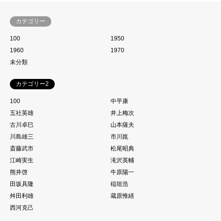
カテゴリー
100
1950
1960
1970
未分類
カテゴリー2
100
中平康
五社英雄
井上梅次
古川卓巳
山本薩夫
川島雄三
市川崑
斎藤武市
松尾昭典
江崎実生
滝沢英輔
熊井啓
牛原陽一
田坂具隆
稲垣浩
舛田利雄
蔵原惟繕
西河克己