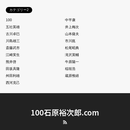
カテゴリー2
100
中平康
五社英雄
井上梅次
古川卓巳
山本薩夫
川島雄三
市川崑
斎藤武市
松尾昭典
江崎実生
滝沢英輔
熊井啓
牛原陽一
田坂具隆
稲垣浩
舛田利雄
蔵原惟繕
西河克己
100石原裕次郎.com
RSS