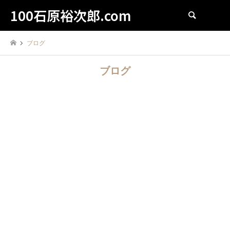
100石原裕次郎.com
検索
ブログ
ブログ
1960
滝沢英輔
1960
西河克己
2021.09.26
2021.09.26