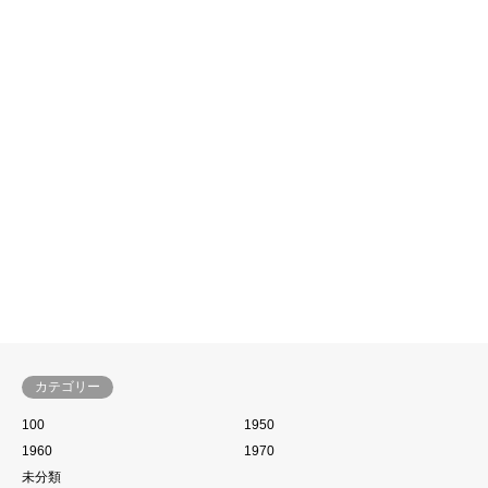
1960
舛田利雄
1960
中平康
2021.09.24
2021.09.24
1
…
5
6
7
…
10
カテゴリー
100
1950
1960
1970
未分類